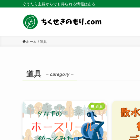
ぐうたら主婦からでも得られる情報はある
ホーム
道具
道具
– category –
道具