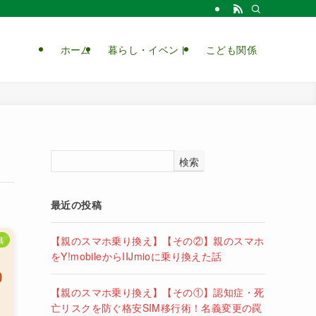
ホーム
暮らし・イベント
こども関係
検索
最近の投稿
【親のスマホ乗り換え】【その②】親のスマホ
具
をY!mobileからIIJmioに乗り換えた話
【親のスマホ乗り換え】【その①】認知症・死
亡リスクを防ぐ格安SIM移行術！名義変更の罠