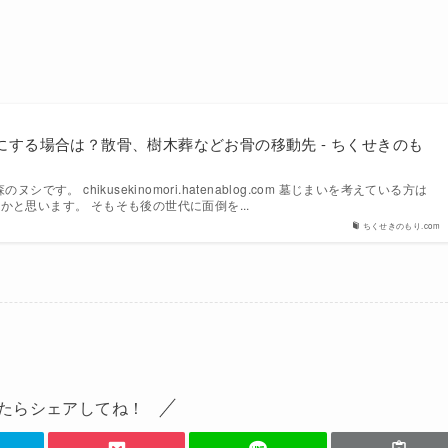
にする場合は？散骨、樹木葬などお骨の移動先 - ちくせきのも
シです。 chikusekinomori.hatenablog.com 墓じまいを考えている方は
と思います。 そもそも後の世代に面倒を...
ちくせきのもり.com
たらシェアしてね！